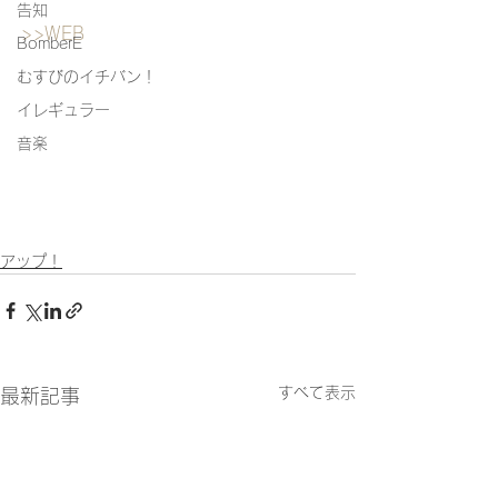
告知
>>WEB
BomberE
むすびのイチバン！
イレギュラー
音楽
アップ！
すべて表示
最新記事