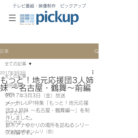
テレビ番組・映像制作 ピックアップ
記事
全ての記事
2017年3月3日
全ての記事
もっと！地元応援団3人姉
特別番組
妹 ～名古屋・鶴舞～前編
WEB
2017年3月3日（金）放送　
メ〜テレUP!特集「もっと！地元応援
アップ！
団3人姉妹 ～名古屋・鶴舞編～」を制
ドデスカ！
作しました。
デルサタ
鈴木アナゆかりの場所を訪ねるシリー
ホリナツのカンムリ（仮）
ズ前編です。