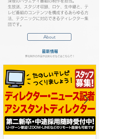
深夜のバラエティ番組の制作を担当。
生放送、スタジオ収録、ロケ、生中継と、テ
レビ番組のコンテンツを構成する
あらゆる方
法、テクニックに対応できるディレクター集
団です。
About
最新情報
​弊社制作の作品やお知らせなどはこちらで！