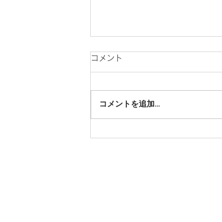
コメント
コメントを追加…
BomberE ダンス&ボーカル
LIVE#2