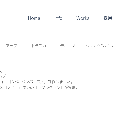
Home
info
Works
採用
アップ！
ドデスカ！
デルサタ
ホリナツのカン
！
イレギュラー
音楽
人
放送
.night「NEXTボンバー芸人」制作しました。
の「ミキ」と関東の「ラフレクラン」が登場。