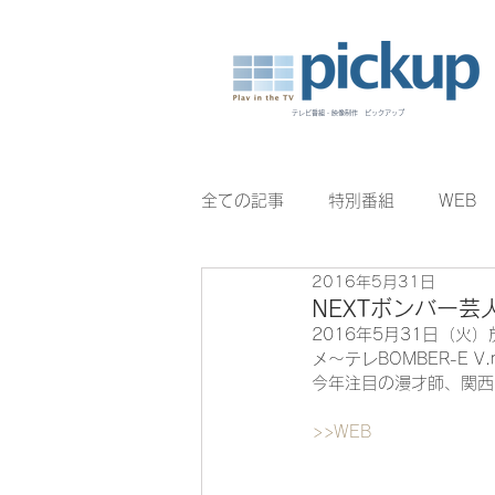
テレビ番組・映像制作 ピックアップ
全ての記事
特別番組
WEB
2016年5月31日
BomberE
むすびのイチバン
NEXTボンバー芸
2016年5月31日（火）
メ〜テレBOMBER-E V
今年注目の漫才師、関西
>>WEB