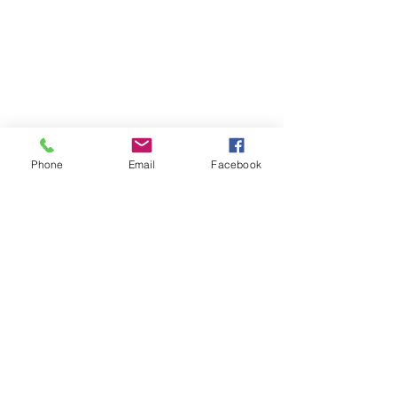
Phone
Email
Facebook
コメント
コメントを追加…
アップ！「TOKU-Tube」
アップ！「TOKU
Copyright © 2015 Pickup Inc. All
Rights Reserved.