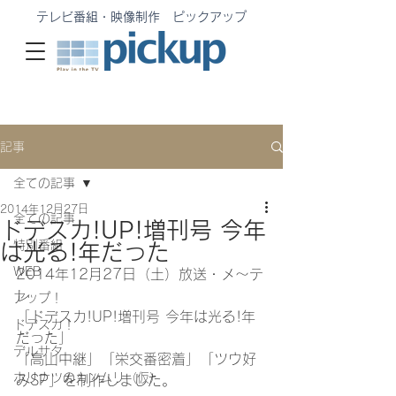
テレビ番組・映像制作 ピックアップ
記事
全ての記事
2014年12月27日
全ての記事
ドデスカ!UP!増刊号 今年
特別番組
は光る!年だった
WEB
2014年12月27日（土）放送・メ〜テ
レ
アップ！
「ドデスカ!UP!増刊号 今年は光る!年
ドデスカ！
だった」
デルサタ
「高山中継」「栄交番密着」「ツウ好
ホリナツのカンムリ（仮）
みSP」を制作しました。