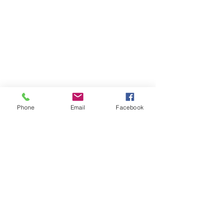
Phone
Email
Facebook
コメント
コメントを追加…
アップ！「TOKU-Tube」
アップ！「TOKU