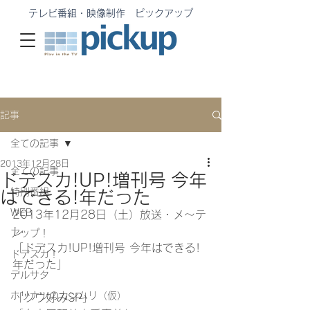
テレビ番組・映像制作 ピックアップ
記事
全ての記事
2013年12月28日
全ての記事
ドデスカ!UP!増刊号 今年
特別番組
はできる!年だった
WEB
2013年12月28日（土）放送・メ〜テ
レ
アップ！
「ドデスカ!UP!増刊号 今年はできる!
ドデスカ！
年だった」
デルサタ
ホリナツのカンムリ（仮）
「ツウ好みSP」