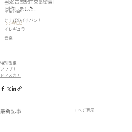
「名古屋駅前交番密着」
告知
制作しました。
BomberE
むすびのイチバン！
>>WEB
イレギュラー
音楽
特別番組
アップ！
ドデスカ！
すべて表示
最新記事