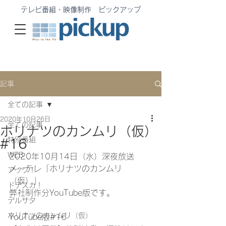
テレビ番組・映像制作 ピックアップ
記事
全ての記事
2020年10月26日
全ての記事
ホリナツのカンムリ（仮）
特別番組
#16
WEB
2020年10月14日（水）深夜放送
メ〜テレ「ホリナツのカンムリ
アップ！
（仮）」
ドデスカ！
弊社制作分YouTube版です。
デルサタ
ホリナツのカンムリ（仮）
YouTube版#16