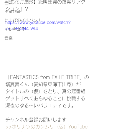
【お化け屋敷】絶叫連発の爆笑リアク
告知
ション！？
BomberE
むすびのイチバン！
https://www.youtube.com/watch?
v=nDR4tN4JWt4
イレギュラー
音楽
「FANTASTICS from EXILE TRIBE」の
堀夏喜くん（愛知県東海市出身）が
タイトルの（仮）をとり、
真の冠番組
ゲットすべくあらゆることに挑戦する
深夜のゆる〜いバラエティです。
チャンネル登録お願いします！
>>ホリナツのカンムリ（仮）
YouTube