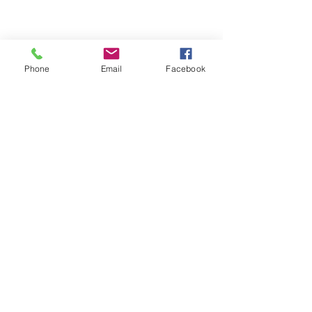
Phone
Email
Facebook
コメント
コメントを追加…
ホリナツのカンムリ
ホリナツのカン
（仮）#305
（仮）#303