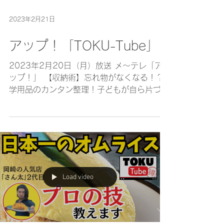
2023年2月21日
アップ！「TOKU-Tube」
2023年2月20日（月）放送 メ〜テレ「ア
ップ！」 【収納術】忘れ物がなくなる！？
学用品のカンタン整理！子どもが自ら片づけ
るようになるコツ メ〜テレ「アップ！」
https://www.nagoyatv.com/up/ TOKU-
Tube...
Load video