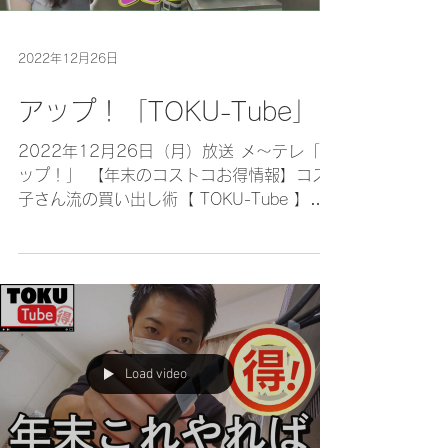
2022年12月26日
アップ！「TOKU-Tube」
2022年12月26日（月）放送 メ〜テレ「ア
ップ！」 【年末のコストコお得情報】コス
子さん流の買い出し術【 TOKU-Tube 】
メ〜テレ「アップ！」
https://www.nagoyatv.com/up/ TOKU-
Tube...
Load video