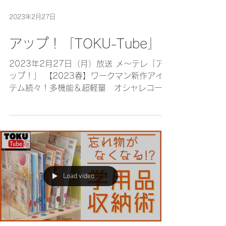
2023年2月27日
アップ！「TOKU-Tube」
2023年2月27日（月）放送 メ〜テレ「ア
ップ！」 【2023春】ワークマン新作アイ
テム続々！多機能＆超軽量 オシャレコーデ
♪ 【 TOKU-Tube 】 メ〜テレ「アッ
プ！」 https://www.nagoyatv.com/up/
TOKU-Tube...
Load video