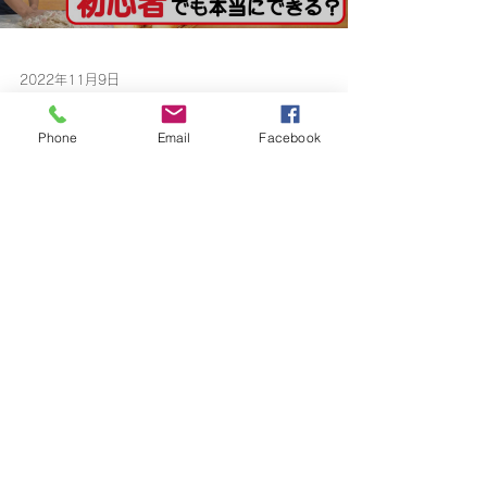
2022年11月9日
アップ！「TOKU-Tube」
Phone
Email
Facebook
2022年11月7日（月）放送 メ〜テレ「ア
ップ！」 【コスパ抜群！】再生回数94万
回！10円パンの生地を大変身！アレンジレ
シピを初心者が実践【 TOKU-Tube 】 メ〜
テレ「アップ！」
https://www.nagoyatv.com/up/ TOKU-
Tube...
Load video