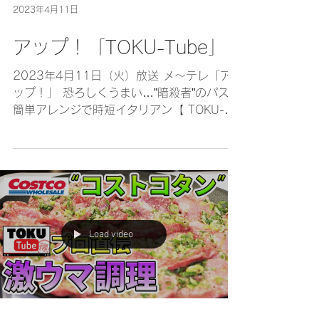
2023年4月11日
アップ！「TOKU-Tube」
2023年4月11日（火）放送 メ〜テレ「ア
ップ！」 恐ろしくうまい…”暗殺者”のパスタ
簡単アレンジで時短イタリアン【 TOKU-
Tube 】 メ〜テレ「アップ！」
https://www.nagoyatv.com/up/ TOKU-
Tube...
Load video