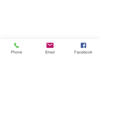
Phone
Email
Facebook
コメント
ドリカムディス
コメントを追加…
メ〜テレドキュメント
「全力！青春ダンス」
Copyright © 2015 Pickup Inc. All
Rights Reserved.