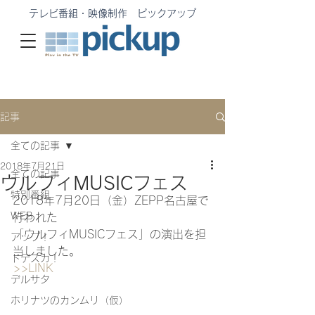
テレビ番組・映像制作 ピックアップ
記事
全ての記事
2018年7月21日
全ての記事
ウルフィMUSICフェス
特別番組
2018年7月20日（金）ZEPP名古屋で
WEB
行われた
「ウルフィMUSICフェス」の演出を担
アップ！
当しました。
ドデスカ！
>>LINK
デルサタ
ホリナツのカンムリ（仮）