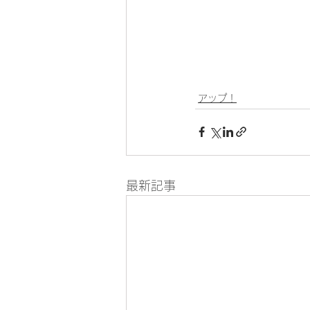
アップ！
最新記事