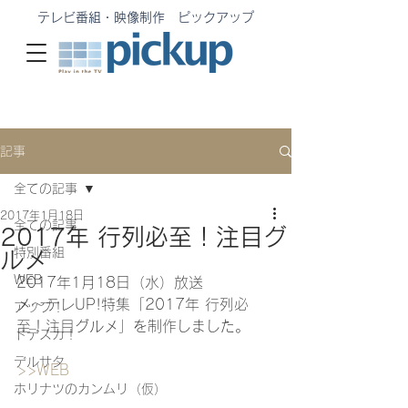
テレビ番組・映像制作 ピックアップ
記事
全ての記事
2017年1月18日
全ての記事
2017年 行列必至！注目グ
特別番組
ルメ
WEB
2017年1月18日（水）放送　
メ〜テレUP!特集「2017年 行列必
アップ！
至！注目グルメ」を制作しました。
ドデスカ！
デルサタ
>>WEB
ホリナツのカンムリ（仮）