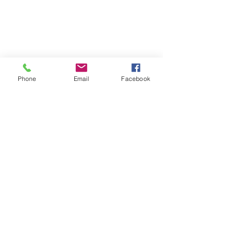
Phone
Email
Facebook
コメント
コメントを追加…
アップ！「TOKU-Tube」
アップ！「TOKU
Copyright © 2015 Pickup Inc. All
Rights Reserved.