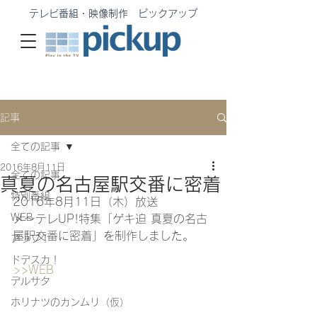
テレビ番組・映像制作 ピックアップ
記事
全ての記事
2016年8月11日
全ての記事
真夏の名古屋駅交番に密着
特別番組
2016年8月11日（木）放送　
WEB
メ〜テレUP!特集「ゲキ迫 真夏の名古
屋駅交番に密着」を制作しました。
アップ！
ドデスカ！
>>WEB
デルサタ
ホリナツのカンムリ（仮）