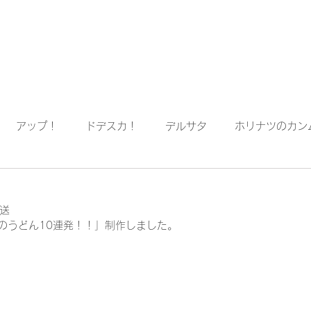
Home
info
Works
採用
アップ！
ドデスカ！
デルサタ
ホリナツのカン
！
イレギュラー
音楽
放送　
夏のうどん10連発！！」制作しました。