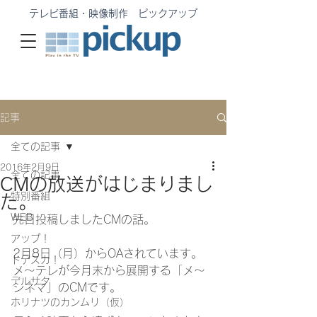
テレビ番組・映像制作 ピックアップ
記事
全ての記事
2016年2月9日
全ての記事
CMの放送がはじまりまし
特別番組
た。
WEB
先日投稿しましたCMの話。
アップ！
2月8日（月）からOAされています。
ドデスカ！
メ〜テレが今月末から展開する「メ〜
デルサタ
シネマ」のCMです。
ホリナツのカンムリ（仮）