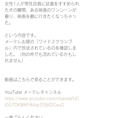
女性1人が男性店員に試着をすすめられ
たその瞬間、ある映画のワンシーンが
蘇り、映画を観に行きたくなっちゃっ
た。
という内容です。
メ〜テレお昼の「ワイドスクランブ
ル」内で放送されているのを確認しま
した。（他の枠でも流れているかもし
れません）
動画はこちらで見ることができます。
YouTube メ〜テレチャンネル
https://www.youtube.com/channel/UC
i0G7DKWKF84acD3jKDCquQ
一度ごらんください。