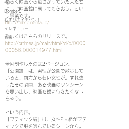
長らく映画から遠ざかっていた人たち
告知
に、〝映画館に戻ってもらおう〟とい
BomberE
う事業です。
むすびのイチバン！
http://me-cinema.jp/
イレギュラー
詳しくはこちらのリリースで。
音楽
http://prtimes.jp/main/html/rd/p/0000
00056.000014977.html
今回制作したのは2バージョン。
「公園編」は、男性が公園で散歩して
いると、前方から若い女性が。すれ違
ったその瞬間、ある映画のワンシーン
を思い出し、映画を観に行きたくなっ
ちゃう。
という内容。
「ブティック編」は、女性2人組がブテ
ィックで服を選んでいるシーンから。