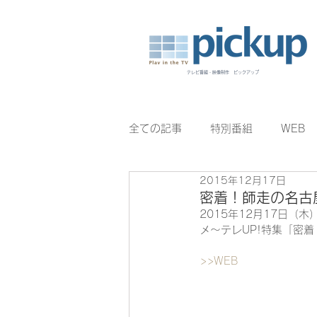
テレビ番組・映像制作 ピックアップ
全ての記事
特別番組
WEB
2015年12月17日
BomberE
むすびのイチバン
密着！師走の名古
2015年12月17日（木
メ〜テレUP!特集「密
>>WEB