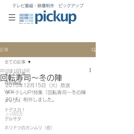
テレビ番組・映像制作 ピックアップ
記事
全ての記事
2015年12月15日
全ての記事
回転寿司～冬の陣
特別番組
2015年12月15日（火）放送
WEB
メ〜テレUP!特集「回転寿司～冬の陣
2015」制作しました。
アップ！
ドデスカ！
>>WEB
デルサタ
ホリナツのカンムリ（仮）