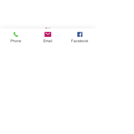
Phone
Email
Facebook
コメント
コメントを追加…
アップ！「TOKU-Tube」
アップ！「TOKU
Copyright © 2015 Pickup Inc. All
Rights Reserved.