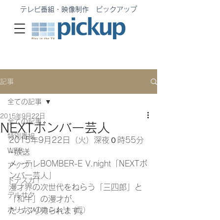
テレビ番組・映像制作 ピックアップ
記事
全ての記事
2015年9月22日
全ての記事
NEXTボンバー芸人
特別番組
2015年9月22日（火）深夜０時55分
WEB
~放送
メ〜テレBOMBER-E V.night「NEXTボ
アップ！
ンバー芸人」
ドデスカ！
漫才界の次世代をねらう「三四郎」と
デルサタ
「和牛」の漫才が、
ホリナツのカンムリ（仮）
たっぷり見られます。