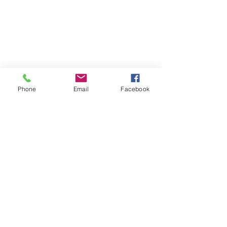
Phone
Email
Facebook
コメント
コメントを追加…
BomberE 名古屋・バレン
BomberE Xm
タイン女子会
のアクティブ女
Copyright © 2015 Pickup Inc. All
Rights Reserved.