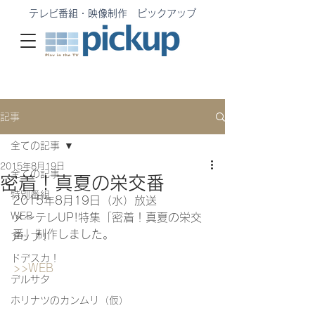
テレビ番組・映像制作 ピックアップ
記事
全ての記事
2015年8月19日
全ての記事
密着！真夏の栄交番
特別番組
2015年8月19日（水）放送
WEB
メ〜テレUP!特集「密着！真夏の栄交
番」制作しました。
アップ！
ドデスカ！
>>WEB
デルサタ
ホリナツのカンムリ（仮）