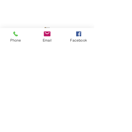
Phone
Email
Facebook
コメント
コメントを追加…
アップ！「TOKU-Tube」
アップ！「TOKU
Copyright © 2015 Pickup Inc. All
Rights Reserved.