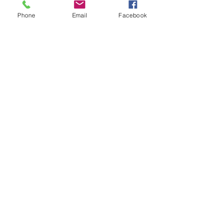
Phone
Email
Facebook
コメント
コメントを追加…
ホリナツのカンムリ
ホリナツのカン
（仮）#305
（仮）#303
Copyright © 2015 Pickup Inc. All
Rights Reserved.