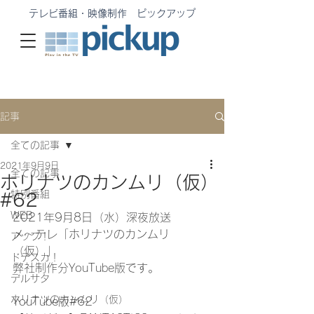
テレビ番組・映像制作 ピックアップ
記事
全ての記事
2021年9月9日
全ての記事
ホリナツのカンムリ（仮）
特別番組
#62
WEB
2021年9月8日（水）深夜放送
メ〜テレ「ホリナツのカンムリ
アップ！
（仮）」
ドデスカ！
弊社制作分YouTube版です。
デルサタ
ホリナツのカンムリ（仮）
YouTube版#62