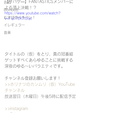
【サバゲ―】FANTASTICSメンバーに
告知
よる頂上決戦！？
BomberE
https://www.youtube.com/watch?
むすびのイチバン！
v=Fqc7EKTt3qo
イレギュラー
音楽
タイトルの（仮）をとり、
真の冠番組
ゲットすべくあらゆることに挑戦する
深夜のゆる〜いバラエティです。
チャンネル登録お願いします！
>>ホリナツのカンムリ（仮）
YouTube
チャンネル
放送翌日（木曜日）午後5時に配信予定
>>instagram