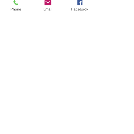
Phone
Email
Facebook
コメント
コメントを追加…
ホリナツのカンムリ
ホリナツのカン
（仮）#305
（仮）#303
Copyright © 2015 Pickup Inc. All
Rights Reserved.