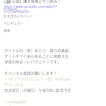
【新企画】澤本夏輝とサシ飲み！
告知
https://www.youtube.com/watch?
BomberE
v=CnvaYKlLZ2s
むすびのイチバン！
イレギュラー
音楽
タイトルの（仮）をとり、
真の冠番組
ゲットすべくあらゆることに挑戦する
深夜のゆる〜いバラエティです。
チャンネル登録お願いします！
>>ホリナツのカンムリ（仮）
YouTube
チャンネル
放送翌日（木曜日）午後5時に配信予定
>>instagram