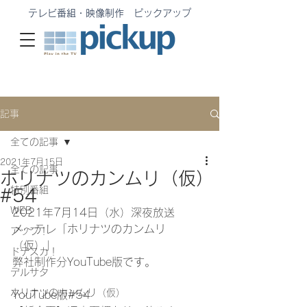
テレビ番組・映像制作 ピックアップ
記事
全ての記事
2021年7月15日
全ての記事
ホリナツのカンムリ（仮）
特別番組
#54
WEB
2021年7月14日（水）深夜放送
メ〜テレ「ホリナツのカンムリ
アップ！
（仮）」
ドデスカ！
弊社制作分YouTube版です。
デルサタ
ホリナツのカンムリ（仮）
YouTube版#54