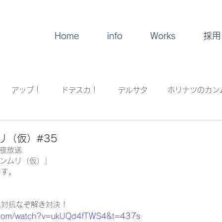
Home
info
Works
採用
アップ！
ドデスカ！
デルサタ
ホリナツのカン
！
イレギュラー
音楽
リ（仮）#35
深夜放送
ンムリ（仮）」
です。
ーム対抗なぞ解き対決！
e.com/watch?v=ukUQd4fTWS4&t=437s