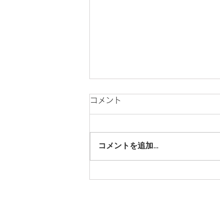
コメント
コメントを追加…
ホリナツのカンムリ（仮）
#306