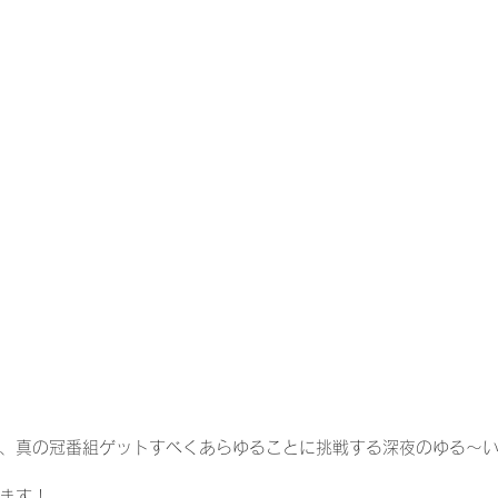
、
真の冠番組ゲットすべくあらゆることに挑戦する深夜のゆる〜
ます！