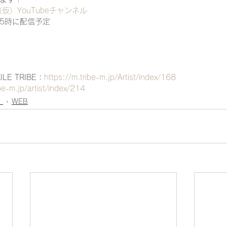
（仮）
YouTubeチャンネル
5時に配信予定
ILE TRIBE：
https://m.tribe-m.jp/Artist/index/168
be-m.jp/artist/index/214
）
WEB