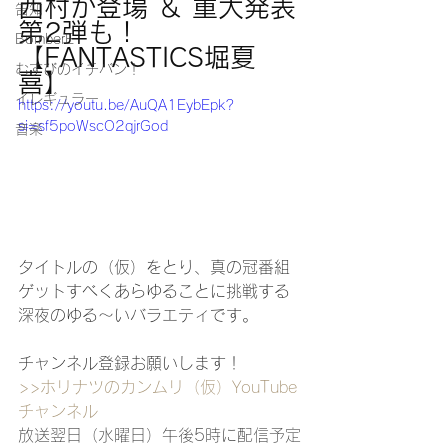
西村が登場 ＆ 重大発表
告知
第2弾も！
BomberE
【FANTASTICS堀夏
むすびのイチバン！
喜】
イレギュラー
https://youtu.be/AuQA1EybEpk?
si=sf5poWscO2qjrGod
音楽
タイトルの（仮）をとり、真の冠番組
ゲットすべくあらゆることに挑戦する
深夜のゆる〜いバラエティです。
チャンネル登録お願いします！
>>ホリナツのカンムリ（仮）
YouTube
チャンネル
放送翌日（水曜日）午後5時に配信予定