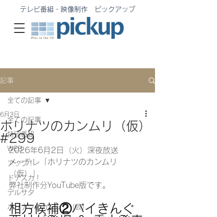
テレビ番組・映像制作 ピックアップ
記事
全ての記事
6月3日
全ての記事
ホリナツのカンムリ（仮）
特別番組
#299
WEB
2026年6月2
日（火）深夜放送
メ〜テレ「ホリナツのカンムリ
アップ！
（仮）」
ドデスカ！
弊社制作分YouTube版です。
デルサタ
相方候補②バイきんぐ
ホリナツのカンムリ（仮）