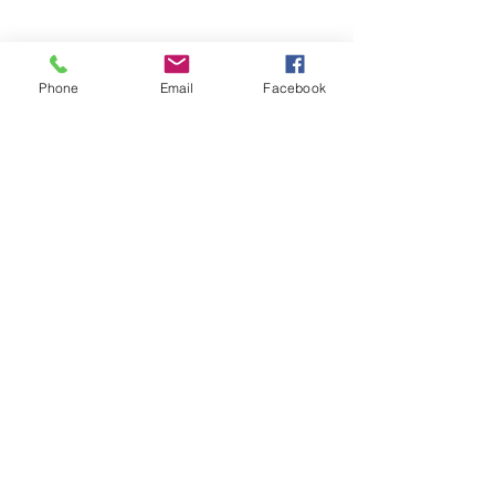
Phone
Email
Facebook
コメント
コメントを追加…
ホリナツのカンムリ（仮）#301