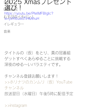
2025 Xmasプレゼント
告知
選び！
BomberE
https://youtu.be/PfeIMFBIgIc?
むすびのイチバン！
si=jiVK6u4dTiHkAhuH
イレギュラー
音楽
タイトルの（仮）をとり、真の冠番組
ゲットすべくあらゆることに挑戦する
深夜のゆる〜いバラエティです。
チャンネル登録お願いします！
>>ホリナツのカンムリ（仮）
YouTube
チャンネル
放送翌日（水曜日）午後5時に配信予定
>>instagram