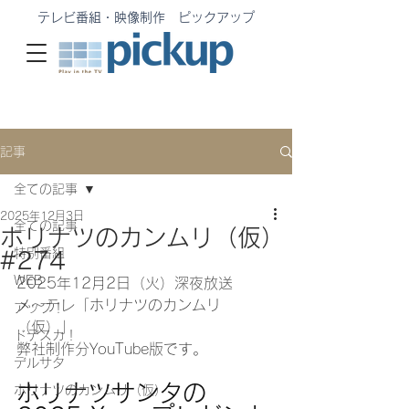
テレビ番組・映像制作 ピックアップ
記事
全ての記事
2025年12月3日
全ての記事
ホリナツのカンムリ（仮）
特別番組
#274
WEB
2025年12月2
日（火）深夜放送
メ〜テレ「ホリナツのカンムリ
アップ！
（仮）」
ドデスカ！
弊社制作分YouTube版です。
デルサタ
ホリナツサンタの
ホリナツのカンムリ（仮）