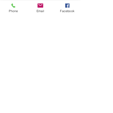
Phone
Email
Facebook
コメント
コメントを追加…
ホリナツのカンムリ（仮）#275
Copyright © 2015 Pickup Inc. All
Rights Reserved.