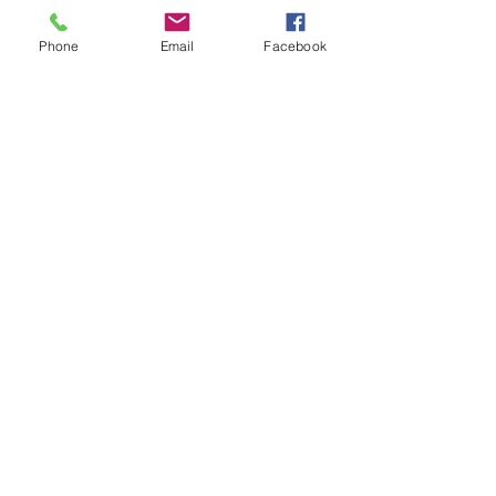
Phone
Email
Facebook
コメント
コメントを追加…
ホリナツのカンムリ（仮）#222
Copyright © 2015 Pickup Inc. All
Rights Reserved.