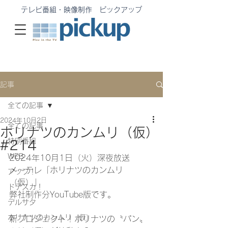
テレビ番組・映像制作 ピックアップ
記事
全ての記事
2024年10月2日
全ての記事
ホリナツのカンムリ（仮）
特別番組
#214
WEB
2024年10
月1日（火）深夜放送
メ〜テレ「ホリナツのカンムリ
アップ！
（仮）」
ドデスカ！
弊社制作分YouTube版です。
デルサタ
ホリナツのカンムリ（仮）
新プロジェクト！ホリナツの〝パン〟