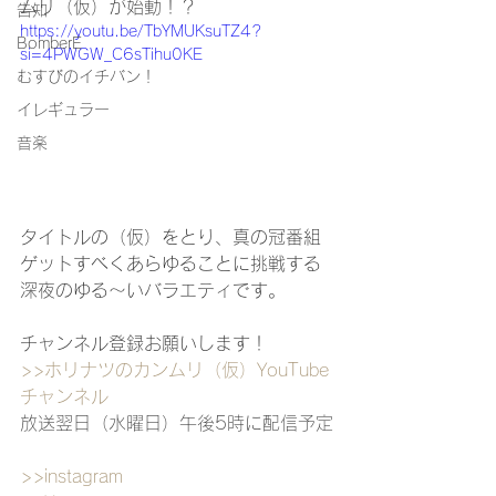
ムリ（仮）が始動！？
告知
https://youtu.be/TbYMUKsuTZ4?
BomberE
si=4PWGW_C6sTihu0KE
むすびのイチバン！
イレギュラー
音楽
タイトルの（仮）をとり、真の冠番組
ゲットすべくあらゆることに挑戦する
深夜のゆる〜いバラエティです。
チャンネル登録お願いします！
>>ホリナツのカンムリ（仮）
YouTube
チャンネル
放送翌日（水曜日）午後5時に配信予定
>>instagram