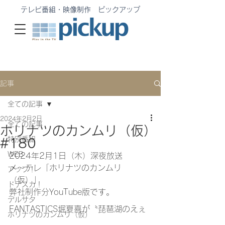
テレビ番組・映像制作 ピックアップ
記事
全ての記事
2024年2月2日
全ての記事
ホリナツのカンムリ（仮）
特別番組
#180
WEB
2024年2月1日（木）深夜放送
メ〜テレ「ホリナツのカンムリ
アップ！
（仮）」
ドデスカ！
弊社制作分YouTube版です。
デルサタ
FANTASTICS堀夏喜が〝琵琶湖のえぇ
ホリナツのカンムリ（仮）