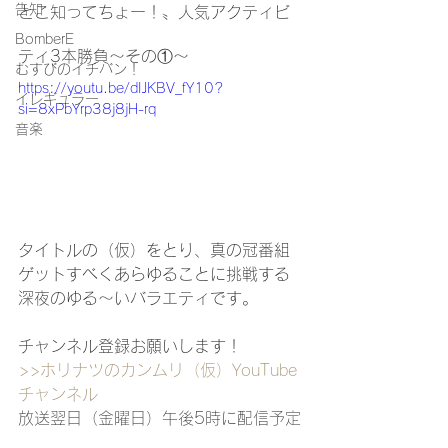
告知
とこ知ってちょー！〟人気アクティビ
BomberE
ティ3本勝負～その①～
むすびのイチバン！
https://youtu.be/dIJKBV_fY10?
イレギュラー
si=8xPbYrp38j8jH-rq
音楽
タイトルの（仮）をとり、真の冠番組
ゲットすべくあらゆることに挑戦する
深夜のゆる〜いバラエティです。
チャンネル登録お願いします！
>>ホリナツのカンムリ（仮）
YouTube
チャンネル
放送翌日（金曜日）午後5時に配信予定