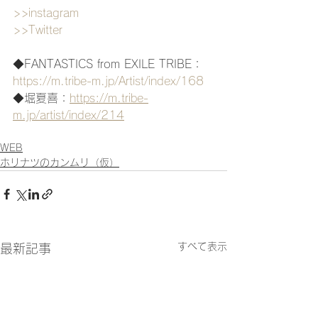
>>instagram
>>Twitter
◆FANTASTICS from EXILE TRIBE：
https://m.tribe-m.jp/Artist/index/168
◆堀夏喜：
https://m.tribe-
m.jp/artist/index/214
WEB
ホリナツのカンムリ（仮）
すべて表示
最新記事