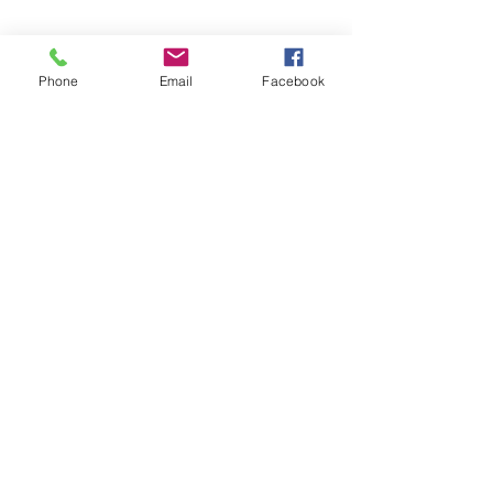
Phone
Email
Facebook
コメント
コメントを追加…
ホリナツのカンムリ
ホリナツのカン
（仮）#305
（仮）#303
Copyright © 2015 Pickup Inc. All