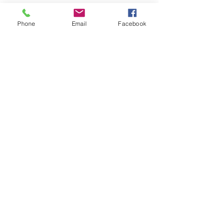
Phone
Email
Facebook
コメント
コメントを追加…
ホリナツのカンムリ
ホリナツのカン
（仮）#305
（仮）#303
Copyright © 2015 Pickup Inc. All
Rights Reserved.