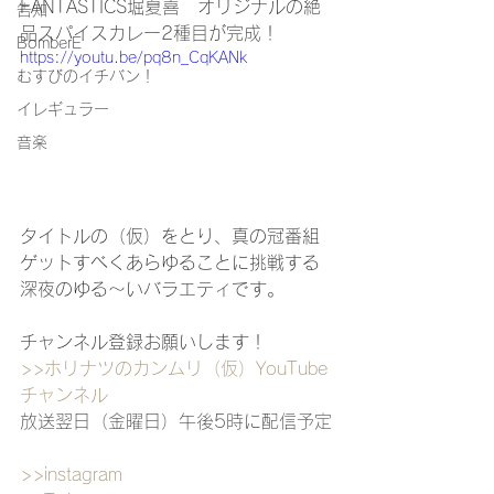
FANTASTICS堀夏喜　オリジナルの絶
告知
品スパイスカレー2種目が完成！
BomberE
https://youtu.be/pq8n_CqKANk
むすびのイチバン！
イレギュラー
音楽
タイトルの（仮）をとり、真の冠番組
ゲットすべくあらゆることに挑戦する
深夜のゆる〜いバラエティです。
チャンネル登録お願いします！
>>ホリナツのカンムリ（仮）
YouTube
チャンネル
放送翌日（金曜日）午後5時に配信予定
>>instagram