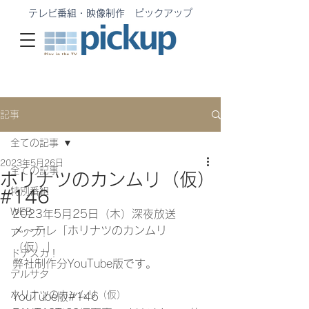
テレビ番組・映像制作 ピックアップ
記事
全ての記事
2023年5月26日
全ての記事
ホリナツのカンムリ（仮）
特別番組
#146
WEB
2023年5月25日（木）深夜放送
メ〜テレ「ホリナツのカンムリ
アップ！
（仮）」
ドデスカ！
弊社制作分YouTube版です。
デルサタ
ホリナツのカンムリ（仮）
YouTube版#146