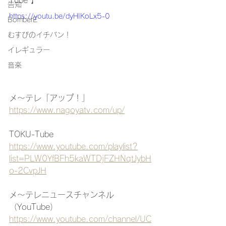
Tube 】
告知
https://youtu.be/dyHIKoLx5-0
BomberE
むすびのイチバン！
イレギュラー
音楽
メ〜テレ「アップ！」
https://www.nagoyatv.com/up/
TOKU-Tube
https://www.youtube.com/playlist?
list=PLW0YfBFh5kaWTDjFZHNqtJybH
o-2CvpJH
メ〜テレニュースチャンネル
（YouTube）
https://www.youtube.com/channel/UC