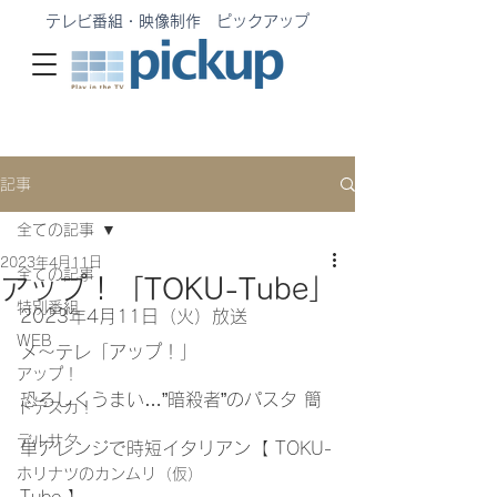
テレビ番組・映像制作 ピックアップ
記事
全ての記事
2023年4月11日
全ての記事
アップ！「TOKU-Tube」
特別番組
2023年4月11日（火）放送
WEB
メ〜テレ「アップ！」
アップ！
恐ろしくうまい…”暗殺者”のパスタ 簡
ドデスカ！
デルサタ
単アレンジで時短イタリアン【 TOKU-
ホリナツのカンムリ（仮）