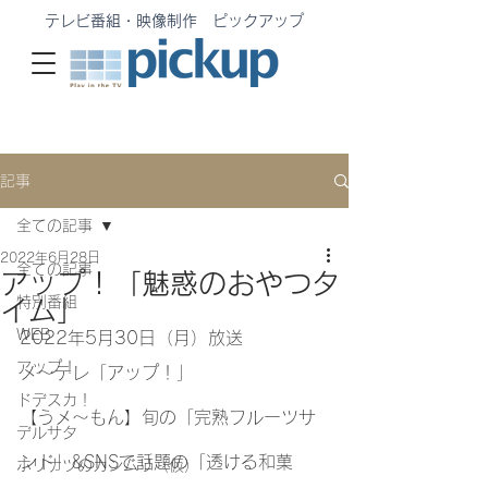
テレビ番組・映像制作 ピックアップ
記事
全ての記事
2022年6月28日
全ての記事
アップ！「魅惑のおやつタ
特別番組
イム」
WEB
2022年5月30日（月）放送
アップ！
メ〜テレ「アップ！」
ドデスカ！
【うメ～もん】旬の「完熟フルーツサ
デルサタ
ンド」&SNSで話題の「透ける和菓
ホリナツのカンムリ（仮）