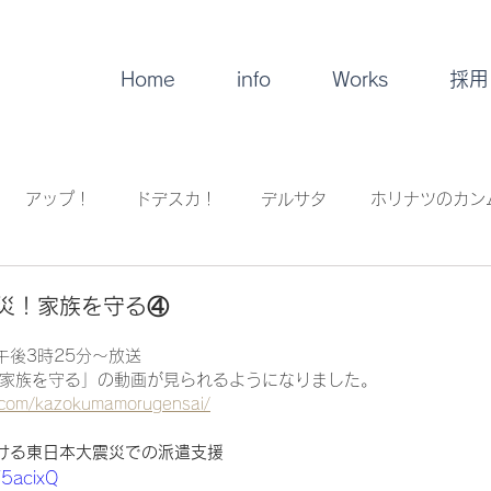
Home
info
Works
採用
アップ！
ドデスカ！
デルサタ
ホリナツのカン
！
イレギュラー
音楽
災！家族を守る④
）午後3時25分〜放送
家族を守る」の動画が見られるようになりました。
.com/kazokumamorugensai/
ける東日本大震災での派遣支援
T5acixQ