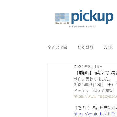
テレビ番組・映像制作 ピックアップ
全ての記事
特別番組
WEB
2021年2月15日
BomberE
むすびのイチバン
【動画】備えて減
制作に関わりました、
2021年2月13日（土
メ〜テレ「備えて減災！
https://www.nagoyatv
【その4】名古屋市にお
https://youtu.be/-ElO